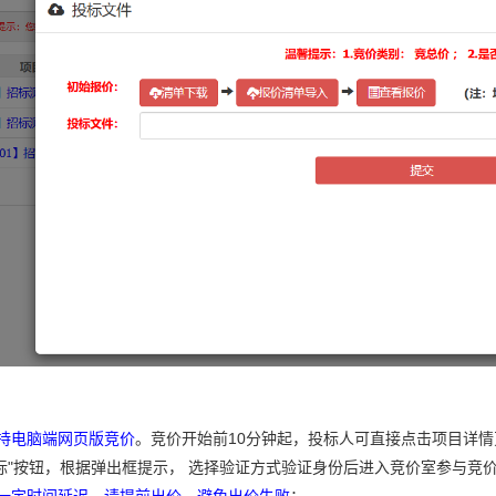
持电脑端网页版竞价
。竞价开始前10分钟起，投标人可直接点击项目详情
标"按钮，根据弹出框提示， 选择验证方式验证身份后进入竞价室参与竞
一定时间延迟，请提前出价，避免出价失败
；