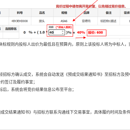
后，决标规则内投标人出价为最低且在预算内，原则上该投标人将为中标人
，经招标方确认成交，系统会自动发送《预成交结果通知书》至招标方及预
合约签订及履约事宜；
中标后，系统会将竞价结果信息公布至平台；
预成交结果通知书》与招标方联系沟通线下交易事宜，具体履约时间及条