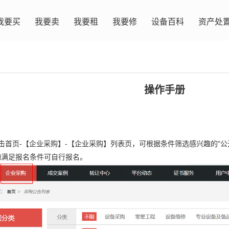
我要买
我要卖
我要租
我要修
设备百科
资产处
操作手册
击首页-【企业采购】-【企业采购】列表页，可根据条件筛选感兴趣的"
如满足报名条件可自行报名。