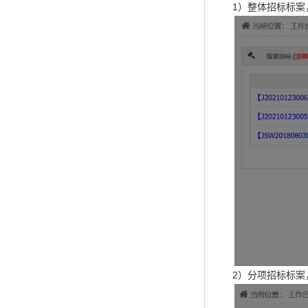
1）整体招标标案
2）分项招标标案