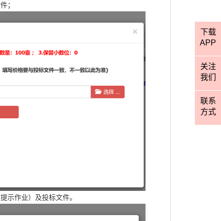
文件；
下载
APP
关注
我们
联系
方式
面提示作业）及投标文件。