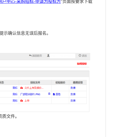
用户中心-采购招标-申请为投标方
"页面按要求下载
面提示确认信息无误后报名。
资质文件。