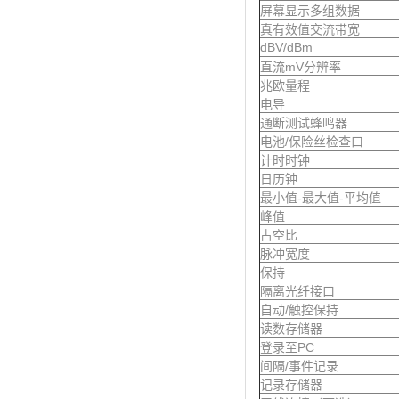
屏幕显示多组数据
真有效值交流带宽
dBV/dBm
直流mV分辨率
兆欧量程
电导
通断测试蜂鸣器
电池/保险丝检查口
计时时钟
日历钟
最小值-最大值-平均值
峰值
占空比
脉冲宽度
保持
隔离光纤接口
自动/触控保持
读数存储器
登录至PC
间隔/事件记录
记录存储器