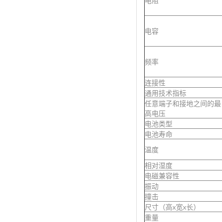
电阻
电容
频率
连接性
通用技术指标
任意端子和接地之间的最
高电压
电池类型
电池寿命
温度
相对湿度
电磁兼容性
振动
撞击
尺寸（高x宽x长）
重量