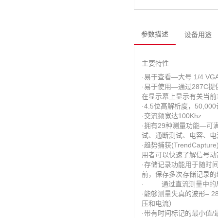
参数描述
设备用途
主要特性
·易于查看—大号 1/4 V
·易于使用—通过287
在显示幕上显示有关当前
·4.5位高解析度，50,0
·交流频宽达100Khz
·拥有29种测量功能—可
试、通断测试、电容、电流
·趋势捕获(TrendC
用者可以快速了解信号动
·存储记录功能用于随时间
前，保存多次存储记录的
· 通过直流测量中的
·能够测量失真的波形– 28
压和电流）
·带有时间标记的最小值